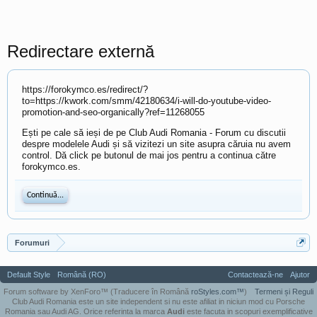
Redirectare externă
https://forokymco.es/redirect/?
to=https://kwork.com/smm/42180634/i-will-do-youtube-video-
promotion-and-seo-organically?ref=11268055
Ești pe cale să ieși de pe Club Audi Romania - Forum cu discutii
despre modelele Audi și să vizitezi un site asupra căruia nu avem
control. Dă click pe butonul de mai jos pentru a continua către
forokymco.es.
Continuă...
Forumuri
Default Style
Română (RO)
Contactează-ne
Ajutor
Forum software by XenForo™
(Traducere în Română
roStyles.com™
)
Termeni și Reguli
Club Audi Romania este un site independent si nu este afiliat in niciun mod cu Porsche
Romania sau Audi AG. Orice referinta la marca
Audi
este facuta in scopuri exemplificative