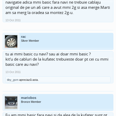
navigatie adica mmi basic fara navi ne trebuie cablaju
original de pe un a6 care a avut mmi 2g si asa merge.Marti
am sa merg la oradea sa montez 2g-u.
13 Oct 2011
rac
Silver Member
tu ai mmi basic cu navi? sau ai doar mmi basic ?
kit'u de cabluri de la kufatec trebuieste doar pt cei cu mmi
basic care au navi?
13 Oct 2011
tiby_gsm
apreciază asta.
mariobos
Bronze Member
Eu am mmi basic fara navi si da,alea de la kufatec sunt pt