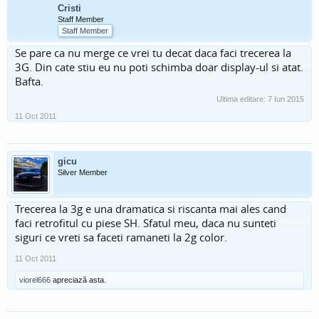
Cristi
Staff Member
Staff Member
Se pare ca nu merge ce vrei tu decat daca faci trecerea la
3G. Din cate stiu eu nu poti schimba doar display-ul si atat.
Bafta.
Ultima editare:
7 Iun 2015
11 Oct 2011
gicu
Silver Member
Trecerea la 3g e una dramatica si riscanta mai ales cand
faci retrofitul cu piese SH. Sfatul meu, daca nu sunteti
siguri ce vreti sa faceti ramaneti la 2g color.
11 Oct 2011
viorel666
apreciază asta.