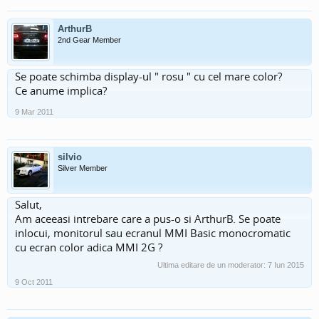
ArthurB
2nd Gear Member
Se poate schimba display-ul " rosu " cu cel mare color?
Ce anume implica?
9 Mar 2011
silvio
Silver Member
Salut,
Am aceeasi intrebare care a pus-o si ArthurB. Se poate
inlocui, monitorul sau ecranul MMI Basic monocromatic
cu ecran color adica MMI 2G ?
Ultima editare de un moderator:
7 Iun 2015
9 Oct 2011