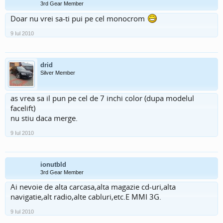
3rd Gear Member
Doar nu vrei sa-ti pui pe cel monocrom
9 Iul 2010
drid
Silver Member
as vrea sa il pun pe cel de 7 inchi color (dupa modelul
facelift)
nu stiu daca merge.
9 Iul 2010
ionutbld
3rd Gear Member
Ai nevoie de alta carcasa,alta magazie cd-uri,alta
navigatie,alt radio,alte cabluri,etc.E MMI 3G.
9 Iul 2010