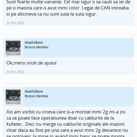
Sunt foarte multe variante. Cel mai sigur ii sa cauti sa iei de
pe o masina care o avut mmi color. Legat de CAN intreaba
si pe altcineva ca nu sunt suta la suta sigur.
11 Oct 2011
mariobos
Bronze Member
Ok,mersi mult de ajutor.
11 Oct 2011
mariobos
Bronze Member
Azi am vorbit cu cineva care si-a montat mmi 2g mi-a zis
ca se poate face operatiunea doar cu cablurile de la
kufatec...Deci nu merge cu cablurile originale ale masinii
chiar daca au fost pe una care a avut mmi 2g deoarece nu
se potrivesc la mine io avand mmi basic,se poate monta