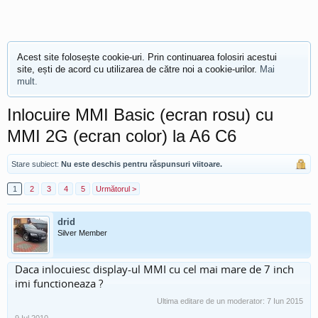
Acest site folosește cookie-uri. Prin continuarea folosiri acestui
site, ești de acord cu utilizarea de către noi a cookie-urilor.
Mai
mult.
Inlocuire MMI Basic (ecran rosu) cu
MMI 2G (ecran color) la A6 C6
Stare subiect:
Nu este deschis pentru răspunsuri viitoare.
1
2
3
4
5
Următorul >
drid
Silver Member
Daca inlocuiesc display-ul MMI cu cel mai mare de 7 inch
imi functioneaza ?
Ultima editare de un moderator:
7 Iun 2015