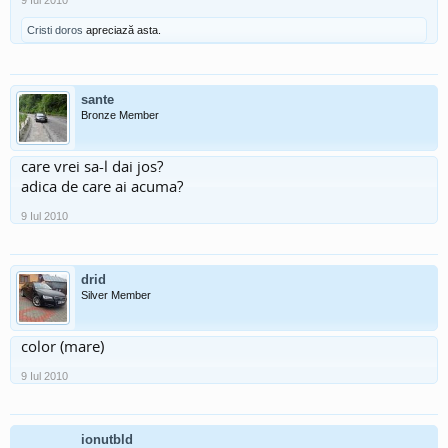
9 Iul 2010
Cristi doros
apreciază asta.
sante
Bronze Member
care vrei sa-l dai jos?
adica de care ai acuma?
9 Iul 2010
drid
Silver Member
color (mare)
9 Iul 2010
ionutbld