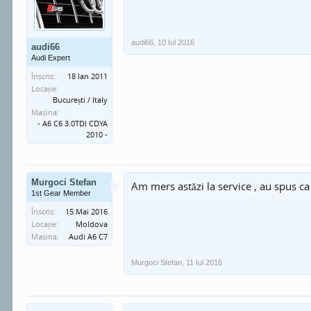
audi66
,
10 Iul 2016
audi66
Audi Expert
Înscris:
18 Ian 2011
Locație:
București / Italy
Masina:
- A6 C6 3.0TDI CDYA
2010 -
Murgoci Stefan
Am mers astăzi la service , au spus 
1st Gear Member
Înscris:
15 Mai 2016
Locație:
Moldova
Masina:
Audi A6 C7
Murgoci Stefan
,
11 Iul 2016