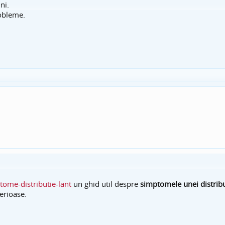
ni.
robleme.
tome-distributie-lant
un ghid util despre
simptomele unei distribu
erioase.