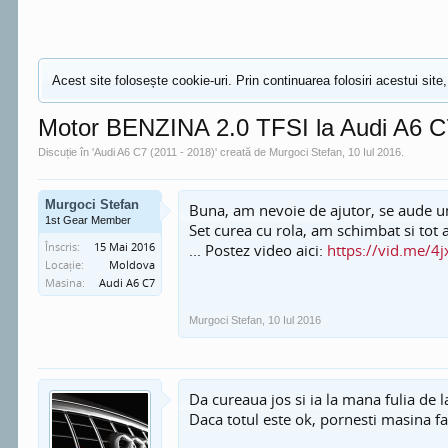
Acest site folosește cookie-uri. Prin continuarea folosiri acestui site,
Motor BENZINA 2.0 TFSI la Audi A6 C
Discuție în '
Audi A6 C7 (2011 - 2018)
' creată de
Murgoci Stefan
,
10 Iul 2016
.
Murgoci Stefan
Buna, am nevoie de ajutor, se aude un
1st Gear Member
Set curea cu rola, am schimbat si tot a
Înscris:
15 Mai 2016
... Postez video aici:
https://vid.me/4
Locație:
Moldova
Masina:
Audi A6 C7
Murgoci Stefan
,
10 Iul 2016
Da cureaua jos si ia la mana fulia de
Daca totul este ok, pornesti masina fa