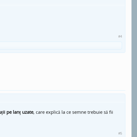
#4
ții pe lanț uzate
, care explică la ce semne trebuie să fii
#5