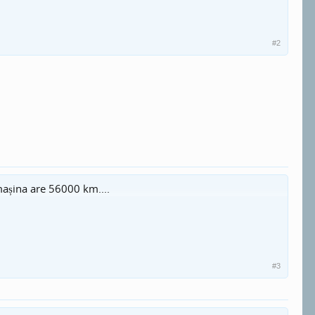
#2
mașina are 56000 km....
#3