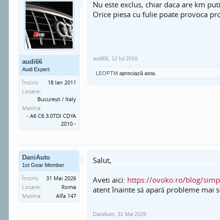
Nu este exclus, chiar daca are km puti
Orice piesa cu fulie poate provoca p
audi66
,
12 Iul 2016
audi66
Audi Expert
LEOPTM
apreciază asta.
Înscris:
18 Ian 2011
Locație:
București / Italy
Masina:
- A6 C6 3.0TDI CDYA
2010 -
DaniAuto
Salut,
1st Gear Member
Înscris:
31 Mai 2026
Aveti aici:
https://ovoko.ro/blog/simp
Locație:
Roma
atent înainte să apară probleme mai s
Masina:
Alfa 147
DaniAuto
,
31 Mai 2026