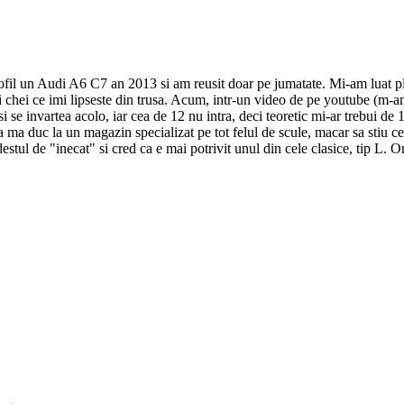
rofil un Audi A6 C7 an 2013 si am reusit doar pe jumatate. Mi-am luat 
hei ce imi lipseste din trusa. Acum, intr-un video de pe youtube (m-am u
se invartea acolo, iar cea de 12 nu intra, deci teoretic mi-ar trebui de
sa ma duc la un magazin specializat pe tot felul de scule, macar sa stiu ce
estul de "inecat" si cred ca e mai potrivit unul din cele clasice, tip L. O