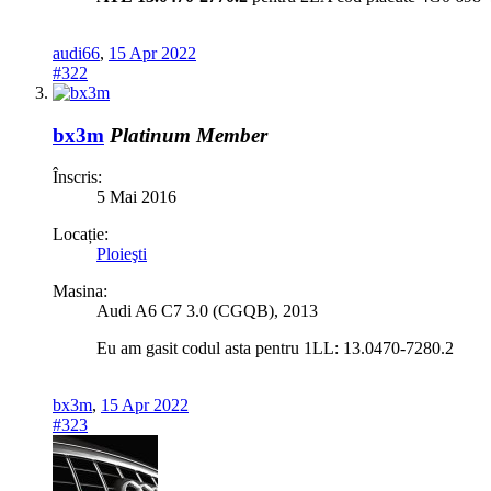
audi66
,
15 Apr 2022
#322
bx3m
Platinum Member
Înscris:
5 Mai 2016
Locație:
Ploieşti
Masina:
Audi A6 C7 3.0 (CGQB), 2013
Eu am gasit codul asta pentru 1LL: 13.0470-7280.2
bx3m
,
15 Apr 2022
#323