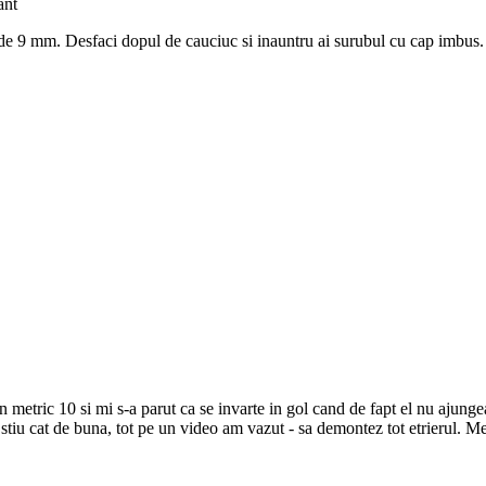
ant
s de 9 mm. Desfaci dopul de cauciuc si inauntru ai surubul cu cap imbus.
etric 10 si mi s-a parut ca se invarte in gol cand de fapt el nu ajungea
stiu cat de buna, tot pe un video am vazut - sa demontez tot etrierul. Me