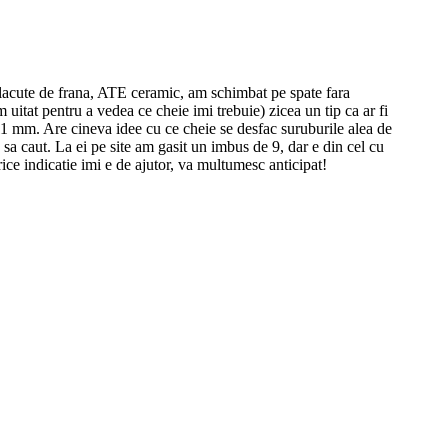
placute de frana, ATE ceramic, am schimbat pe spate fara
itat pentru a vedea ce cheie imi trebuie) zicea un tip ca ar fi
 11 mm. Are cineva idee cu ce cheie se desfac suruburile alea de
 sa caut. La ei pe site am gasit un imbus de 9, dar e din cel cu
rice indicatie imi e de ajutor, va multumesc anticipat!