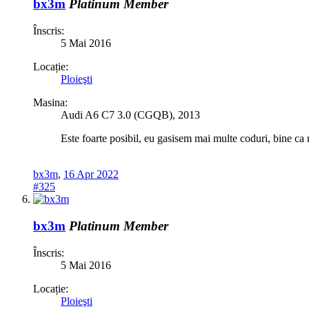
bx3m
Platinum Member
Înscris:
5 Mai 2016
Locație:
Ploieşti
Masina:
Audi A6 C7 3.0 (CGQB), 2013
Este foarte posibil, eu gasisem mai multe coduri, bine ca 
bx3m
,
16 Apr 2022
#325
bx3m
Platinum Member
Înscris:
5 Mai 2016
Locație:
Ploieşti