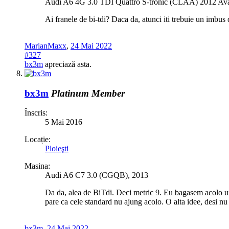
Audi A6 4G 3.0 TDI Quattro S-tronic (CLAA) 2012 Av
Ai franele de bi-tdi? Daca da, atunci iti trebuie un imbu
MarianMaxx
,
24 Mai 2022
#327
bx3m
apreciază asta.
bx3m
Platinum Member
Înscris:
5 Mai 2016
Locație:
Ploieşti
Masina:
Audi A6 C7 3.0 (CGQB), 2013
Da da, alea de BiTdi. Deci metric 9. Eu bagasem acolo un m
pare ca cele standard nu ajung acolo. O alta idee, desi nu 
bx3m
,
24 Mai 2022