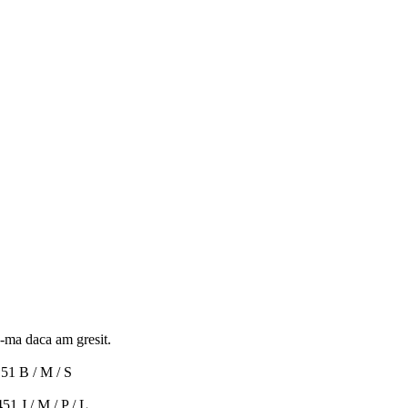
a-ma daca am gresit.
51 B / M / S
1 J / M / P / L