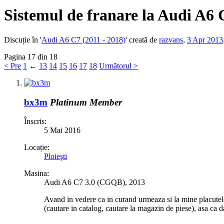
Sistemul de franare la Audi A6 C
Discuție în '
Audi A6 C7 (2011 - 2018)
' creată de
razvans
,
3 Apr 2013
Pagina 17 din 18
< Pre
1
←
13
14
15
16
17
18
Următorul >
bx3m
Platinum Member
Înscris:
5 Mai 2016
Locație:
Ploieşti
Masina:
Audi A6 C7 3.0 (CGQB), 2013
Avand in vedere ca in curand urmeaza si la mine placutele
(cautare in catalog, cautare la magazin de piese), asa ca d