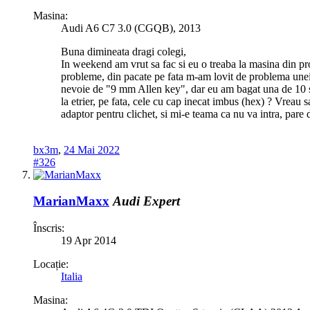
Masina:
Audi A6 C7 3.0 (CGQB), 2013
Buna dimineata dragi colegi,
In weekend am vrut sa fac si eu o treaba la masina din p
probleme, din pacate pe fata m-am lovit de problema unei c
nevoie de "9 mm Allen key", dar eu am bagat una de 10 si 
la etrier, pe fata, cele cu cap inecat imbus (hex) ? Vreau 
adaptor pentru clichet, si mi-e teama ca nu va intra, pare d
bx3m
,
24 Mai 2022
#326
MarianMaxx
Audi Expert
Înscris:
19 Apr 2014
Locație:
Italia
Masina: