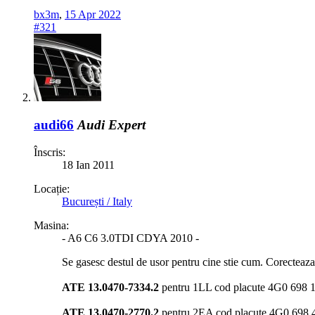
bx3m
,
15 Apr 2022
#321
audi66
Audi Expert
Înscris:
18 Ian 2011
Locație:
București / Italy
Masina:
- A6 C6 3.0TDI CDYA 2010 -
Se gasesc destul de usor pentru cine stie cum. Corecteaz
ATE 13.0470-7334.2
pentru 1LL cod placute 4G0 698 1
ATE 13.0470-2770.2
pentru 2EA cod placute 4G0 698 45