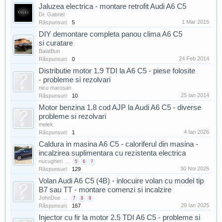
Jaluzea electrica - montare retrofit Audi A6 C5
Dr. Gabriel
1 Mar 2015
Răspunsuri:
5
DIY demontare completa panou clima A6 C5
si curatare
BaiatBun
24 Feb 2014
Răspunsuri:
0
Distributie motor 1.9 TDI la A6 C5 - piese folosite
- probleme si rezolvari
nicu marosan
25 Ian 2014
Răspunsuri:
10
Motor benzina 1.8 cod AJP la Audi A6 C5 - diverse
probleme si rezolvari
melek
4 Ian 2026
Răspunsuri:
1
Caldura in masina A6 C5 - caloriferul din masina -
incalzirea suplimentara cu rezistenta electrica
nucugheri
...
5
6
7
30 Noi 2025
Răspunsuri:
129
Volan Audi A6 C5 (4B) - inlocuire volan cu model tip
B7 sau TT - montare comenzi si incalzire
JohnDoe
...
7
8
9
29 Ian 2025
Răspunsuri:
167
Injector cu fir la motor 2.5 TDI A6 C5 - probleme si