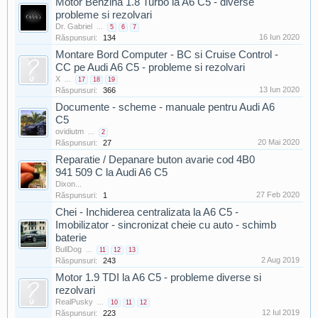
Motor Benzina 1.8 Turbo la A6 C5 - diverse
probleme si rezolvari
Dr. Gabriel
...
5
6
7
16 Iun 2020
Răspunsuri:
134
Montare Bord Computer - BC si Cruise Control -
CC pe Audi A6 C5 - probleme si rezolvari
X
...
17
18
19
13 Iun 2020
Răspunsuri:
366
Documente - scheme - manuale pentru Audi A6
C5
ovidiutm
...
2
20 Mai 2020
Răspunsuri:
27
Reparatie / Depanare buton avarie cod 4B0
941 509 C la Audi A6 C5
Dixon...
27 Feb 2020
Răspunsuri:
1
Chei - Inchiderea centralizata la A6 C5 -
Imobilizator - sincronizat cheie cu auto - schimb
baterie
BullDog
...
11
12
13
2 Aug 2019
Răspunsuri:
243
Motor 1.9 TDI la A6 C5 - probleme diverse si
rezolvari
RealPusky
...
10
11
12
12 Iul 2019
Răspunsuri:
223