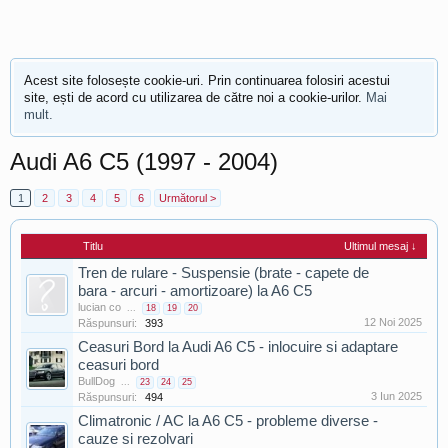
Acest site folosește cookie-uri. Prin continuarea folosiri acestui
site, ești de acord cu utilizarea de către noi a cookie-urilor.
Mai
mult.
Audi A6 C5 (1997 - 2004)
1
2
3
4
5
6
Următorul >
Titlu
Ultimul mesaj ↓
Tren de rulare - Suspensie (brate - capete de
bara - arcuri - amortizoare) la A6 C5
lucian co
...
18
19
20
12 Noi 2025
Răspunsuri:
393
Ceasuri Bord la Audi A6 C5 - inlocuire si adaptare
ceasuri bord
BullDog
...
23
24
25
3 Iun 2025
Răspunsuri:
494
Climatronic / AC la A6 C5 - probleme diverse -
cauze si rezolvari