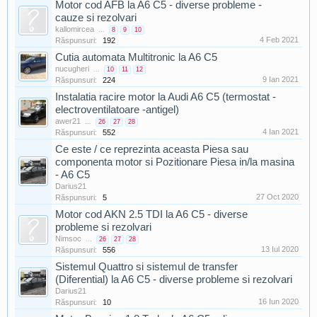
Motor cod AFB la A6 C5 - diverse probleme -
cauze si rezolvari
kallomircea
...
8
9
10
4 Feb 2021
Răspunsuri:
192
Cutia automata Multitronic la A6 C5
nucugheri
...
10
11
12
9 Ian 2021
Răspunsuri:
224
Instalatia racire motor la Audi A6 C5 (termostat -
electroventilatoare -antigel)
awer21
...
26
27
28
4 Ian 2021
Răspunsuri:
552
Ce este / ce reprezinta aceasta Piesa sau
componenta motor si Pozitionare Piesa in/la masina
- A6 C5
Darius21
27 Oct 2020
Răspunsuri:
5
Motor cod AKN 2.5 TDI la A6 C5 - diverse
probleme si rezolvari
Nimsoc
...
26
27
28
13 Iul 2020
Răspunsuri:
556
Sistemul Quattro si sistemul de transfer
(Diferential) la A6 C5 - diverse probleme si rezolvari
Darius21
16 Iun 2020
Răspunsuri:
10