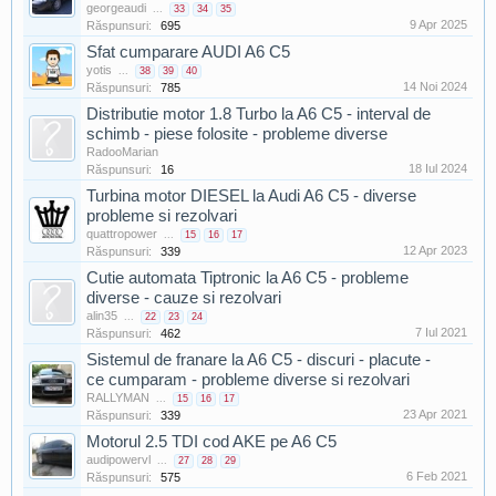
georgeaudi
...
33
34
35
9 Apr 2025
Răspunsuri:
695
Sfat cumparare AUDI A6 C5
yotis
...
38
39
40
14 Noi 2024
Răspunsuri:
785
Distributie motor 1.8 Turbo la A6 C5 - interval de
schimb - piese folosite - probleme diverse
RadooMarian
18 Iul 2024
Răspunsuri:
16
Turbina motor DIESEL la Audi A6 C5 - diverse
probleme si rezolvari
quattropower
...
15
16
17
12 Apr 2023
Răspunsuri:
339
Cutie automata Tiptronic la A6 C5 - probleme
diverse - cauze si rezolvari
alin35
...
22
23
24
7 Iul 2021
Răspunsuri:
462
Sistemul de franare la A6 C5 - discuri - placute -
ce cumparam - probleme diverse si rezolvari
RALLYMAN
...
15
16
17
23 Apr 2021
Răspunsuri:
339
Motorul 2.5 TDI cod AKE pe A6 C5
audipowervl
...
27
28
29
6 Feb 2021
Răspunsuri:
575