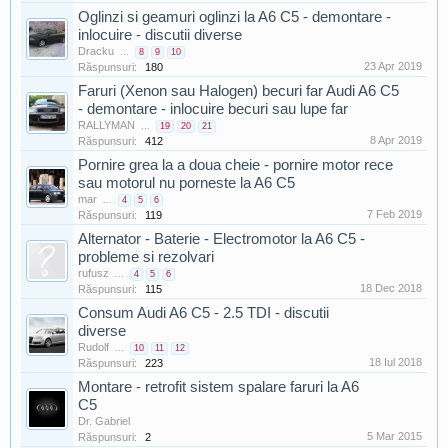
Oglinzi si geamuri oglinzi la A6 C5 - demontare -
inlocuire - discutii diverse
Dracku
...
8
9
10
23 Apr 2019
Răspunsuri:
180
Faruri (Xenon sau Halogen) becuri far Audi A6 C5
- demontare - inlocuire becuri sau lupe far
RALLYMAN
...
19
20
21
8 Apr 2019
Răspunsuri:
412
Pornire grea la a doua cheie - pornire motor rece
sau motorul nu porneste la A6 C5
mar
...
4
5
6
7 Feb 2019
Răspunsuri:
119
Alternator - Baterie - Electromotor la A6 C5 -
probleme si rezolvari
rufusz
...
4
5
6
18 Dec 2018
Răspunsuri:
115
Consum Audi A6 C5 - 2.5 TDI - discutii
diverse
Rudolf
...
10
11
12
18 Iul 2018
Răspunsuri:
223
Montare - retrofit sistem spalare faruri la A6
C5
Dr. Gabriel
5 Mar 2015
Răspunsuri:
2