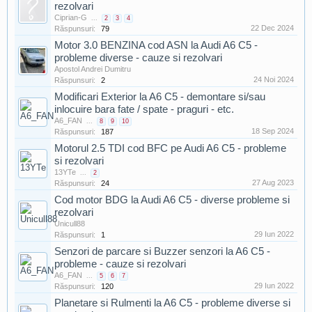
rezolvari
Ciprian-G
...
2
3
4
22 Dec 2024
Răspunsuri:
79
Motor 3.0 BENZINA cod ASN la Audi A6 C5 -
probleme diverse - cauze si rezolvari
Apostol Andrei Dumitru
24 Noi 2024
Răspunsuri:
2
Modificari Exterior la A6 C5 - demontare si/sau
inlocuire bara fate / spate - praguri - etc.
A6_FAN
...
8
9
10
18 Sep 2024
Răspunsuri:
187
Motorul 2.5 TDI cod BFC pe Audi A6 C5 - probleme
si rezolvari
13YTe
...
2
27 Aug 2023
Răspunsuri:
24
Cod motor BDG la Audi A6 C5 - diverse probleme si
rezolvari
Unicull88
29 Iun 2022
Răspunsuri:
1
Senzori de parcare si Buzzer senzori la A6 C5 -
probleme - cauze si rezolvari
A6_FAN
...
5
6
7
29 Iun 2022
Răspunsuri:
120
Planetare si Rulmenti la A6 C5 - probleme diverse si