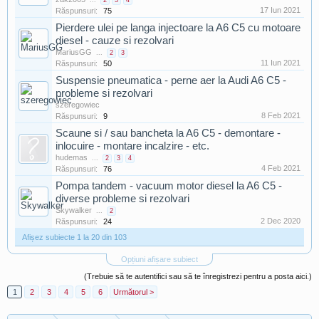
...
2
3
4
17 Iun 2021
Răspunsuri:
75
Pierdere ulei pe langa injectoare la A6 C5 cu motoare
diesel - cauze si rezolvari
MariusGG
...
2
3
11 Iun 2021
Răspunsuri:
50
Suspensie pneumatica - perne aer la Audi A6 C5 -
probleme si rezolvari
szeregowiec
8 Feb 2021
Răspunsuri:
9
Scaune si / sau bancheta la A6 C5 - demontare -
inlocuire - montare incalzire - etc.
hudemas
...
2
3
4
4 Feb 2021
Răspunsuri:
76
Pompa tandem - vacuum motor diesel la A6 C5 -
diverse probleme si rezolvari
Skywalker
...
2
2 Dec 2020
Răspunsuri:
24
Afișez subiecte 1 la 20 din 103
Opțiuni afișare subiect
(Trebuie să te autentifici sau să te înregistrezi pentru a posta aici.)
1
2
3
4
5
6
Următorul >