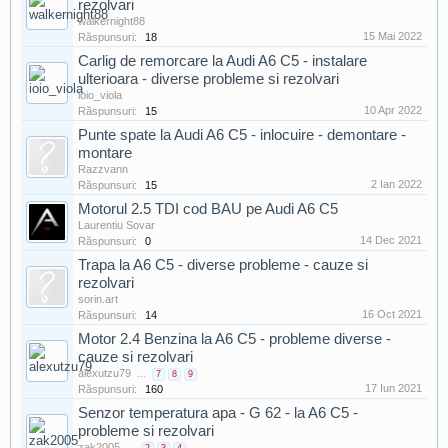
rezolvari
walkernight88
15 Mai 2022
Răspunsuri:
18
Carlig de remorcare la Audi A6 C5 - instalare
ulterioara - diverse probleme si rezolvari
ioio_viola
10 Apr 2022
Răspunsuri:
15
Punte spate la Audi A6 C5 - inlocuire - demontare -
montare
Razzvann
2 Ian 2022
Răspunsuri:
15
Motorul 2.5 TDI cod BAU pe Audi A6 C5
Laurentiu Sovar
14 Dec 2021
Răspunsuri:
0
Trapa la A6 C5 - diverse probleme - cauze si
rezolvari
sorin.art
16 Oct 2021
Răspunsuri:
14
Motor 2.4 Benzina la A6 C5 - probleme diverse -
cauze si rezolvari
alexutzu79
...
7
8
9
17 Iun 2021
Răspunsuri:
160
Senzor temperatura apa - G 62 - la A6 C5 -
probleme si rezolvari
zak2005