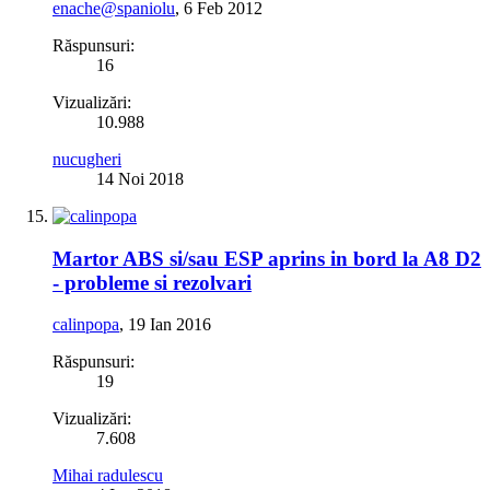
enache@spaniolu
,
6 Feb 2012
Răspunsuri:
16
Vizualizări:
10.988
nucugheri
14 Noi 2018
Martor ABS si/sau ESP aprins in bord la A8 D2
- probleme si rezolvari
calinpopa
,
19 Ian 2016
Răspunsuri:
19
Vizualizări:
7.608
Mihai radulescu