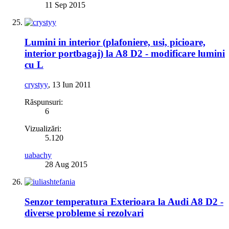
11 Sep 2015
Lumini in interior (plafoniere, usi, picioare,
interior portbagaj) la A8 D2 - modificare lumini
cu L
crystyy
,
13 Iun 2011
Răspunsuri:
6
Vizualizări:
5.120
uabachy
28 Aug 2015
Senzor temperatura Exterioara la Audi A8 D2 -
diverse probleme si rezolvari