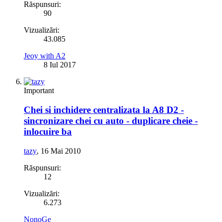
Răspunsuri:
90
Vizualizări:
43.085
Jeoy with A2
8 Iul 2017
Important
Chei si inchidere centralizata la A8 D2 -
sincronizare chei cu auto - duplicare cheie -
inlocuire ba
tazy
,
16 Mai 2010
Răspunsuri:
12
Vizualizări:
6.273
NonoGe