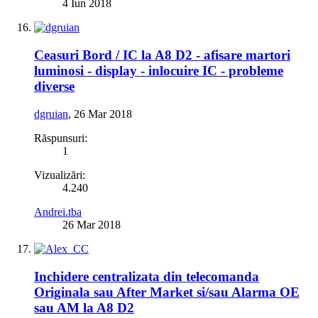
4 Iun 2018
Ceasuri Bord / IC la A8 D2 - afisare martori
luminosi - display - inlocuire IC - probleme
diverse
dgruian
,
26 Mar 2018
Răspunsuri:
1
Vizualizări:
4.240
Andrei.tba
26 Mar 2018
Inchidere centralizata din telecomanda
Originala sau After Market si/sau Alarma OE
sau AM la A8 D2