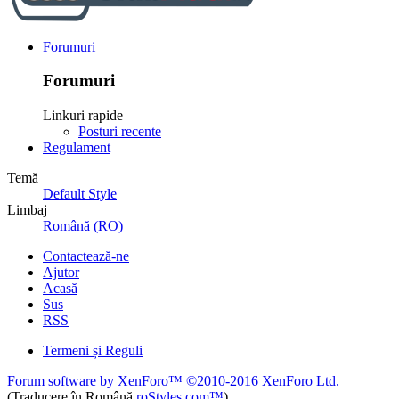
Forumuri
Forumuri
Linkuri rapide
Posturi recente
Regulament
Temă
Default Style
Limbaj
Română (RO)
Contactează-ne
Ajutor
Acasă
Sus
RSS
Termeni și Reguli
Forum software by XenForo™
©2010-2016 XenForo Ltd.
(Traducere în Română
roStyles.com™
)