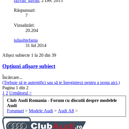
razvan_gavan
,
2 Dec 2013
Răspunsuri:
7
Vizualizări:
20.204
iuliashtefania
31 Iul 2014
Afișez subiecte 1 la 20 din 39
Opțiuni afișare subiect
Încărcare...
(Trebuie să te autentifici sau să te înregistrezi pentru a posta aici.)
Pagina 1 din 2
1
2
Următorul >
Club Audi Romania - Forum cu discutii despre modelele
Audi
Forumuri
>
Modele Audi
>
Audi A8
>