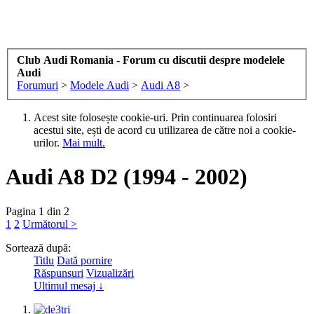
Club Audi Romania - Forum cu discutii despre modelele
Audi
Forumuri
>
Modele Audi
>
Audi A8
>
Acest site folosește cookie-uri. Prin continuarea folosiri
acestui site, ești de acord cu utilizarea de către noi a cookie-
urilor.
Mai mult.
Audi A8 D2 (1994 - 2002)
Pagina 1 din 2
1
2
Următorul >
Sortează după:
Titlu
Dată pornire
Răspunsuri
Vizualizări
Ultimul mesaj ↓