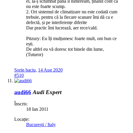
el, la-ș schimbat până îl nimeream, ținând cont că
nu este foarte scump.
2. Ori sistemul de climatizare nu este codată cum
trebuie, pentru că la fiecare scanare îmi dă ca e
defectă, și pe interferențe diferite
Dar practic îmi lucrează, aer rece/cald.
Pitzury: Eu îți mulțumesc foarte mult, om bun ce
ești.
De altfel eu vă doresc tot binele din lume,
(Tuturor)
Sorin baciu
,
14 Aug 2020
#510
audi66
Audi Expert
Înscris:
18 Ian 2011
Locație:
București / Italy