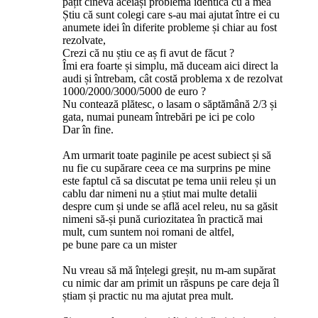
pățit cineva aceiași problemă identică cu a mea
Știu că sunt colegi care s-au mai ajutat între ei cu
anumete idei în diferite probleme și chiar au fost
rezolvate,
Crezi că nu știu ce aș fi avut de făcut ?
Îmi era foarte și simplu, mă duceam aici direct la
audi și întrebam, cât costă problema x de rezolvat
1000/2000/3000/5000 de euro ?
Nu contează plătesc, o lasam o săptămână 2/3 și
gata, numai puneam întrebări pe ici pe colo
Dar în fine.
Am urmarit toate paginile pe acest subiect și să
nu fie cu supărare ceea ce ma surprins pe mine
este faptul că sa discutat pe tema unii releu și un
cablu dar nimeni nu a știut mai multe detalii
despre cum și unde se află acel releu, nu sa găsit
nimeni să-și pună curiozitatea în practică mai
mult, cum suntem noi romani de altfel,
pe bune pare ca un mister
Nu vreau să mă înțelegi greșit, nu m-am supărat
cu nimic dar am primit un răspuns pe care deja îl
știam și practic nu ma ajutat prea mult.