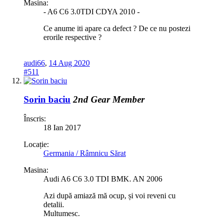
Masina:
- A6 C6 3.0TDI CDYA 2010 -
Ce anume iti apare ca defect ? De ce nu postezi
erorile respective ?
audi66
,
14 Aug 2020
#511
Sorin baciu
2nd Gear Member
Înscris:
18 Ian 2017
Locație:
Germania / Râmnicu Sărat
Masina:
Audi A6 C6 3.0 TDI BMK. AN 2006
Azi după amiază mă ocup, și voi reveni cu
detalii.
Multumesc.