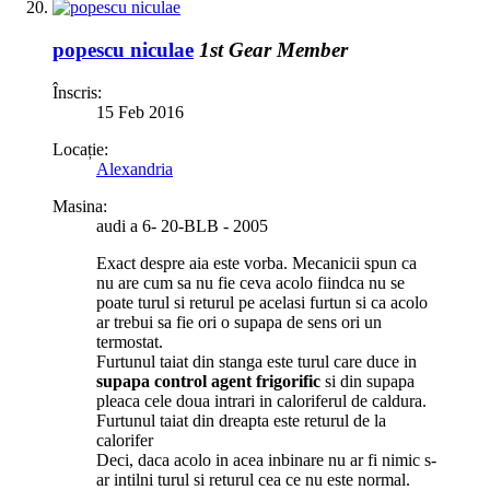
popescu niculae
1st Gear Member
Înscris:
15 Feb 2016
Locație:
Alexandria
Masina:
audi a 6- 20-BLB - 2005
Exact despre aia este vorba. Mecanicii spun ca
nu are cum sa nu fie ceva acolo fiindca nu se
poate turul si returul pe acelasi furtun si ca acolo
ar trebui sa fie ori o supapa de sens ori un
termostat.
Furtunul taiat din stanga este turul care duce in
supapa control agent frigorific
si din supapa
pleaca cele doua intrari in caloriferul de caldura.
Furtunul taiat din dreapta este returul de la
calorifer
Deci, daca acolo in acea inbinare nu ar fi nimic s-
ar intilni turul si returul cea ce nu este normal.