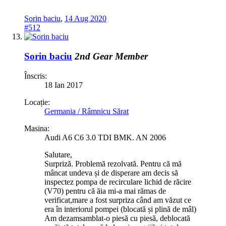
Sorin baciu
,
14 Aug 2020
#512
Sorin baciu
2nd Gear Member
Înscris:
18 Ian 2017
Locație:
Germania / Râmnicu Sărat
Masina:
Audi A6 C6 3.0 TDI BMK. AN 2006
Salutare,
Surpriză. Problemă rezolvată. Pentru că mă
mâncat undeva și de disperare am decis să
inspectez pompa de recirculare lichid de răcire
(V70) pentru că ăia mi-a mai rămas de
verificat,mare a fost surpriza când am văzut ce
era în interiorul pompei (blocată și plină de mâl)
Am dezamsamblat-o piesă cu piesă, deblocată