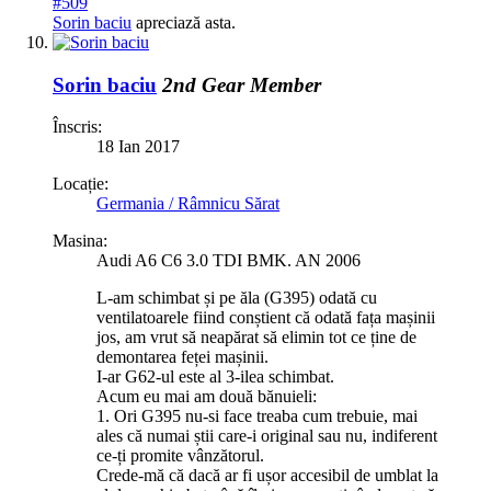
#509
Sorin baciu
apreciază asta.
Sorin baciu
2nd Gear Member
Înscris:
18 Ian 2017
Locație:
Germania / Râmnicu Sărat
Masina:
Audi A6 C6 3.0 TDI BMK. AN 2006
L-am schimbat și pe ăla (G395) odată cu
ventilatoarele fiind conștient că odată fața mașinii
jos, am vrut să neapărat să elimin tot ce ține de
demontarea feței mașinii.
I-ar G62-ul este al 3-ilea schimbat.
Acum eu mai am două bănuieli:
1. Ori G395 nu-si face treaba cum trebuie, mai
ales că numai știi care-i original sau nu, indiferent
ce-ți promite vânzătorul.
Crede-mă că dacă ar fi ușor accesibil de umblat la