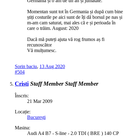
Germania și o am de un an și jumătate.
Momentan sunt tot în Germania și după cum bine
știți costurile pe aici sunt de îți dă borsul pe nas și
m-am cam saturat, mai ales că e și perioada în
care o trăim. August: 2020
Dacă mă puteți ajuta vă rog frumos aș fi
recunoscător
Vă mulțumesc.
Sorin baciu
,
13 Aug 2020
#504
Cristi
Staff Member
Staff Member
Înscris:
21 Mar 2009
Locație:
București
Masina:
Audi A4 B7 - S-line - 2.0 TDI ( BRE ) 140 CP