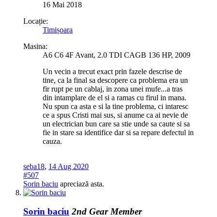
16 Mai 2018
Locație:
Timișoara
Masina:
A6 C6 4F Avant, 2.0 TDI CAGB 136 HP, 2009
Un vecin a trecut exact prin fazele descrise de
tine, ca la final sa descopere ca problema era un
fir rupt pe un cablaj, in zona unei mufe...a tras
din intamplare de el si a ramas cu firul in mana.
Nu spun ca asta e si la tine problema, ci intaresc
ce a spus Cristi mai sus, si anume ca ai nevie de
un electrician bun care sa stie unde sa caute si sa
fie in stare sa identifice dar si sa repare defectul in
cauza.
seba18
,
14 Aug 2020
#507
Sorin baciu
apreciază asta.
Sorin baciu
2nd Gear Member