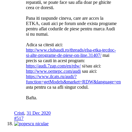
reparatii, se poate face sau afla doar pe ghicite
ceea ce doresti.
Pana iti raspunde cineva, care are acces la
ETKA, cauti aici pe forum unde exista programe
pentru aflat codurile de piese pentru marca Audi
si nu numai.
Adica sa citesti aici:
http://www.clubaudi.ro/threads/elsa-etka-tecdoc-
si-alte-programe-de-piese-on-line.31407/
mai
precis sa cauti in acest program:
https://audi.7zap.com/en/rdw/
si/sau aici:
http://www.oemepc.com/audi
sau aici:
https://www.ilcats.ru/audi/?
function=getModels&market=RDW&language=en
asta pentru ca sa afli singur codul.
Bafta.
Cristi
,
31 Dec 2020
#517