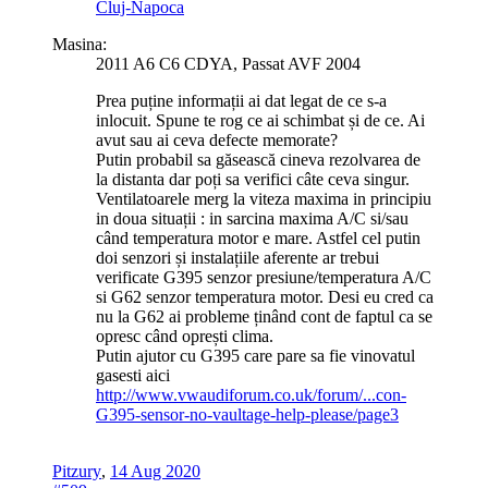
Cluj-Napoca
Masina:
2011 A6 C6 CDYA, Passat AVF 2004
Prea puține informații ai dat legat de ce s-a
inlocuit. Spune te rog ce ai schimbat și de ce. Ai
avut sau ai ceva defecte memorate?
Putin probabil sa găsească cineva rezolvarea de
la distanta dar poți sa verifici câte ceva singur.
Ventilatoarele merg la viteza maxima in principiu
in doua situații : in sarcina maxima A/C si/sau
când temperatura motor e mare. Astfel cel putin
doi senzori și instalațiile aferente ar trebui
verificate G395 senzor presiune/temperatura A/C
si G62 senzor temperatura motor. Desi eu cred ca
nu la G62 ai probleme ținând cont de faptul ca se
opresc când oprești clima.
Putin ajutor cu G395 care pare sa fie vinovatul
gasesti aici
http://www.vwaudiforum.co.uk/forum/...con-
G395-sensor-no-vaultage-help-please/page3
Pitzury
,
14 Aug 2020