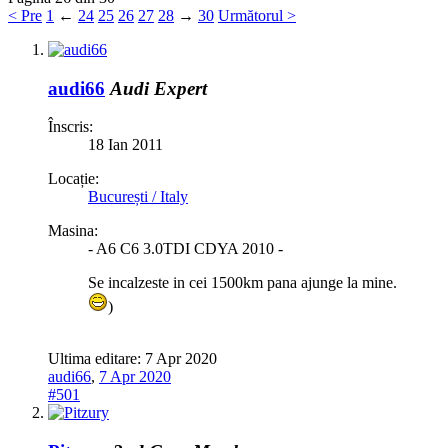
< Pre
1
←
24
25
26
27
28
→
30
Următorul >
audi66
Audi Expert
Înscris:
18 Ian 2011
Locație:
București / Italy
Masina:
- A6 C6 3.0TDI CDYA 2010 -
Se incalzeste in cei 1500km pana ajunge la mine.
)
Ultima editare:
7 Apr 2020
audi66
,
7 Apr 2020
#501