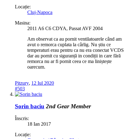
Locație:
Cluj-Napoca
Masina:
2011 A6 C6 CDYA, Passat AVF 2004
Am observat ca au pornit ventilatoarele când am
avut o remorca cuplata la cârlig. Nu știu ce
temperaturi erau pentru ca nu era conectat VCDS
dar au pornit cu siguranță in condiții in care fără
remorca nu ar fi pornit ceea ce ma liniștește
oarecum.
Pitzury
,
12 Iul 2020
#503
Sorin baciu
2nd Gear Member
Înscris:
18 Ian 2017
Locație: