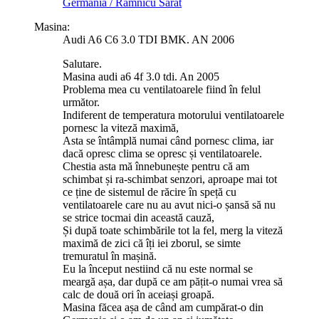
Germania / Râmnicu Sărat
Masina:
Audi A6 C6 3.0 TDI BMK. AN 2006
Salutare.
Masina audi a6 4f 3.0 tdi. An 2005
Problema mea cu ventilatoarele fiind în felul
următor.
Indiferent de temperatura motorului ventilatoarele
pornesc la viteză maximă,
Asta se întâmplă numai când pornesc clima, iar
dacă opresc clima se opresc și ventilatoarele.
Chestia asta mă înnebunește pentru că am
schimbat și ra-schimbat senzori, aproape mai tot
ce ține de sistemul de răcire în speță cu
ventilatoarele care nu au avut nici-o șansă să nu
se strice tocmai din această cauză,
Și după toate schimbările tot la fel, merg la viteză
maximă de zici că îți iei zborul, se simte
tremuratul în mașină.
Eu la început nestiind că nu este normal se
meargă așa, dar după ce am pățit-o numai vrea să
calc de două ori în aceiași groapă.
Masina făcea așa de când am cumpărat-o din