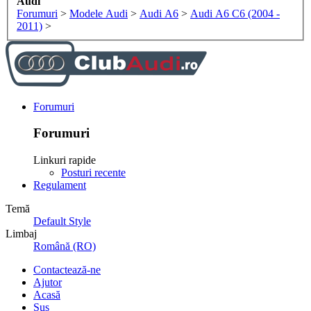
Audi
Forumuri
>
Modele Audi
>
Audi A6
>
Audi A6 C6 (2004 -
2011)
>
Forumuri
Forumuri
Linkuri rapide
Posturi recente
Regulament
Temă
Default Style
Limbaj
Română (RO)
Contactează-ne
Ajutor
Acasă
Sus