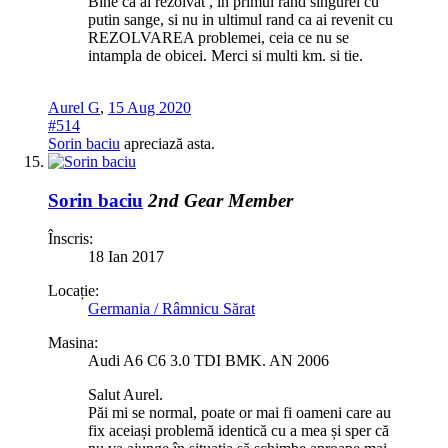
Bine ca ai rezolvat , in primul rand singurel cu
putin sange, si nu in ultimul rand ca ai revenit cu
REZOLVAREA problemei, ceia ce nu se
intampla de obicei. Merci si multi km. si tie.
Aurel G
,
15 Aug 2020
#514
Sorin baciu
apreciază asta.
Sorin baciu
2nd Gear Member
Înscris:
18 Ian 2017
Locație:
Germania / Râmnicu Sărat
Masina:
Audi A6 C6 3.0 TDI BMK. AN 2006
Salut Aurel.
Păi mi se normal, poate or mai fi oameni care au
fix aceiași problemă identică cu a mea și sper că