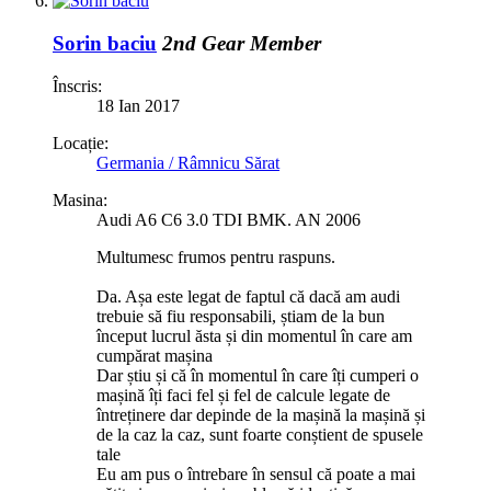
Sorin baciu
2nd Gear Member
Înscris:
18 Ian 2017
Locație:
Germania / Râmnicu Sărat
Masina:
Audi A6 C6 3.0 TDI BMK. AN 2006
Multumesc frumos pentru raspuns.
Da. Așa este legat de faptul că dacă am audi
trebuie să fiu responsabili, știam de la bun
început lucrul ăsta și din momentul în care am
cumpărat mașina
Dar știu și că în momentul în care îți cumperi o
mașină îți faci fel și fel de calcule legate de
întreținere dar depinde de la mașină la mașină și
de la caz la caz, sunt foarte conștient de spusele
tale
Eu am pus o întrebare în sensul că poate a mai