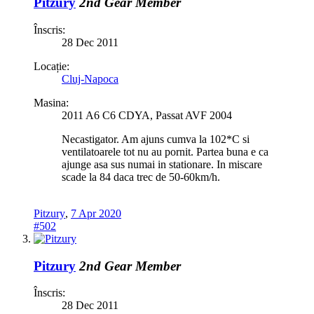
Pitzury
2nd Gear Member
Înscris:
28 Dec 2011
Locație:
Cluj-Napoca
Masina:
2011 A6 C6 CDYA, Passat AVF 2004
Necastigator. Am ajuns cumva la 102*C si
ventilatoarele tot nu au pornit. Partea buna e ca
ajunge asa sus numai in stationare. In miscare
scade la 84 daca trec de 50-60km/h.
Pitzury
,
7 Apr 2020
#502
Pitzury
2nd Gear Member
Înscris:
28 Dec 2011