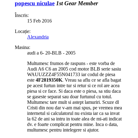
popescu niculae
1st Gear Member
Înscris:
15 Feb 2016
Locație:
Alexandria
Masina:
audi a 6- 20-BLB - 2005
Multumesc frumos de raspuns - este vorba de
Audi A6 C6 an 2005 cod motor BLB serie sasiu
WAUUZZZ4F55N041733 iar codul de piesa
este
4F2819350K
. Vreau sa aflu ce se afla bagat
pe acest furtun intre tur si retur si ce rol are acea
piesa si ce face. Si daca este o piesa, sa stiu daca
se gaseste separat sau doar furtunul cu totul.
Multumesc tare mult si astept lamuriri. Scuze dl
Cristi din nou dar v-am mai spus, pe vremea mea
internetul si calculatorul nu exista iar ca sa invat
la 62 de ani sa intru in toate alea de mi-ati indicat
dv. e foarte complicat pentru mine. Inca o data,
multumesc pentru intelegere si ajutor.