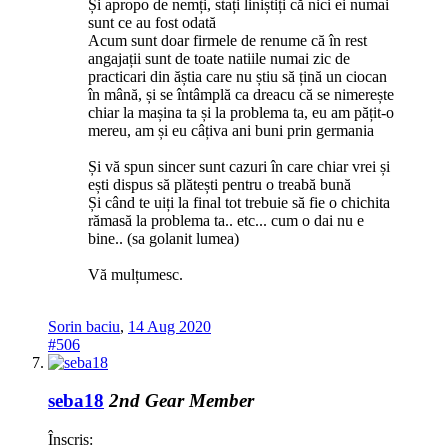
Și apropo de nemți, stați liniștiți că nici ei numai
sunt ce au fost odată
Acum sunt doar firmele de renume că în rest
angajații sunt de toate natiile numai zic de
practicari din ăștia care nu știu să țină un ciocan
în mână, și se întâmplă ca dreacu că se nimerește
chiar la mașina ta și la problema ta, eu am pățit-o
mereu, am și eu câțiva ani buni prin germania
Și vă spun sincer sunt cazuri în care chiar vrei și
ești dispus să plătești pentru o treabă bună
Și când te uiți la final tot trebuie să fie o chichita
rămasă la problema ta.. etc... cum o dai nu e
bine.. (sa golanit lumea)
Vă mulțumesc.
Sorin baciu
,
14 Aug 2020
#506
seba18
2nd Gear Member
Înscris: