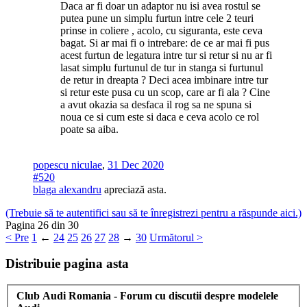
Daca ar fi doar un adaptor nu isi avea rostul se
putea pune un simplu furtun intre cele 2 teuri
prinse in coliere , acolo, cu siguranta, este ceva
bagat. Si ar mai fi o intrebare: de ce ar mai fi pus
acest furtun de legatura intre tur si retur si nu ar fi
lasat simplu furtunul de tur in stanga si furtunul
de retur in dreapta ? Deci acea imbinare intre tur
si retur este pusa cu un scop, care ar fi ala ? Cine
a avut okazia sa desfaca il rog sa ne spuna si
noua ce si cum este si daca e ceva acolo ce rol
poate sa aiba.
popescu niculae
,
31 Dec 2020
#520
blaga alexandru
apreciază asta.
(Trebuie să te autentifici sau să te înregistrezi pentru a răspunde aici.)
Pagina 26 din 30
< Pre
1
←
24
25
26
27
28
→
30
Următorul >
Distribuie pagina asta
Club Audi Romania - Forum cu discutii despre modelele