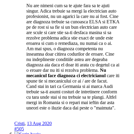
Nu are nimeni cum sa te ajute fara sa te ajuti
singur. Adica trebuie sa mergi la electrician auto
profesionist, nu un agarici la care nu ai fost. Cine
are diagnoza trebuie sa cunoasca ELSA si ETKA
pe de rost si sa fie si un bun electrician auto care
are scule si care stie sa-ti desfaca masina si sa
rezolve problema adica stie exact de unde este
eroarea si cum o remediaza, nu numai ca o ai.
Am mai spus, o diagnoza competenta nu
inseamna doar citirea codurilor de eroare. Cine
nu indeplineste conditiile astea are degeaba
diagnoza aia daca el doar iti arata cu degetul ca ai
o eroare dar nu iti si rezolva problema.
Nu
mecanicul face diagnoza ci electricianul
care iti
spune tie si mecanicului ce ai / are de facut.
Cand stai in tari ca Germania si ai marca Audi
trebuie sa-ti asumi costuri de intretinere conform
cu tara unde stai si nu trebuie sa te plangi. Altfel
mergi in Romania si o repari mai ieftin dar asta
uneori este o iluzie daca dai peste o "maimuta".
Cristi
,
13 Aug 2020
#505