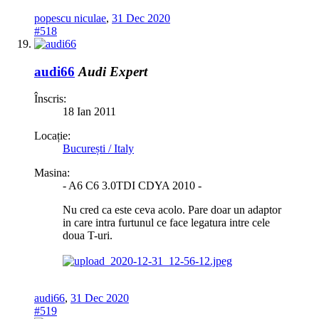
popescu niculae
,
31 Dec 2020
#518
audi66
Audi Expert
Înscris:
18 Ian 2011
Locație:
București / Italy
Masina:
- A6 C6 3.0TDI CDYA 2010 -
Nu cred ca este ceva acolo. Pare doar un adaptor
in care intra furtunul ce face legatura intre cele
doua T-uri.
audi66
,
31 Dec 2020
#519