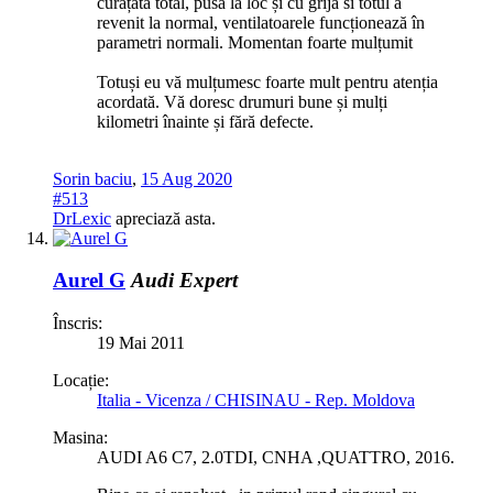
curățată total, pusă la loc și cu grijă si totul a
revenit la normal, ventilatoarele funcționează în
parametri normali. Momentan foarte mulțumit
Totuși eu vă mulțumesc foarte mult pentru atenția
acordată. Vă doresc drumuri bune și mulți
kilometri înainte și fără defecte.
Sorin baciu
,
15 Aug 2020
#513
DrLexic
apreciază asta.
Aurel G
Audi Expert
Înscris:
19 Mai 2011
Locație:
Italia - Vicenza / CHISINAU - Rep. Moldova
Masina:
AUDI A6 C7, 2.0TDI, CNHA ,QUATTRO, 2016.