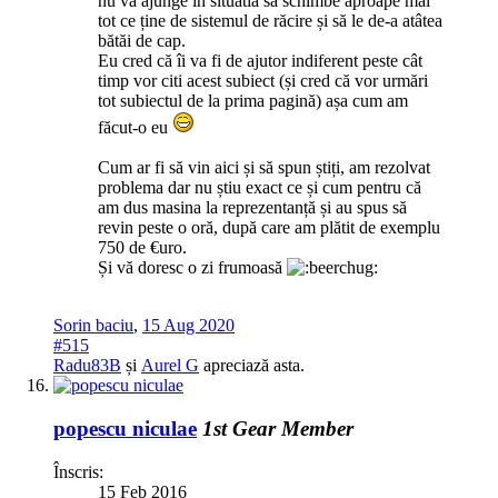
nu va ajunge în situatia să schimbe aproape mai
tot ce ține de sistemul de răcire și să le de-a atâtea
bătăi de cap.
Eu cred că îi va fi de ajutor indiferent peste cât
timp vor citi acest subiect (și cred că vor urmări
tot subiectul de la prima pagină) așa cum am
făcut-o eu
Cum ar fi să vin aici și să spun știți, am rezolvat
problema dar nu știu exact ce și cum pentru că
am dus masina la reprezentanță și au spus să
revin peste o oră, după care am plătit de exemplu
750 de €uro.
Și vă doresc o zi frumoasă
Sorin baciu
,
15 Aug 2020
#515
Radu83B
și
Aurel G
apreciază asta.
popescu niculae
1st Gear Member
Înscris:
15 Feb 2016