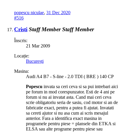
popescu niculae
,
31 Dec 2020
#516
Cristi
Staff Member
Staff Member
Înscris:
21 Mar 2009
Locație:
București
Masina:
Audi A4 B7 - S-line - 2.0 TDI ( BRE ) 140 CP
Popescu
invata sa ceri ceva si sa pui intrebari aici
pe forum in mod corespunzator. Esti de 4 ani pe
forum si nu ai invatat asta. Cand mai ceri ceva
scrie obligatoriu seria de sasiu, cod motor si an de
fabricatie exact, pentru a putea fi ajutat. Invatati
sa cereti ajutor si nu asa cum ai scris mesajul
anterior. Fara a identifica exact masina in
programele pentru piese = plansele din ETKA si
ELSA sau alte programe pentru piese sau