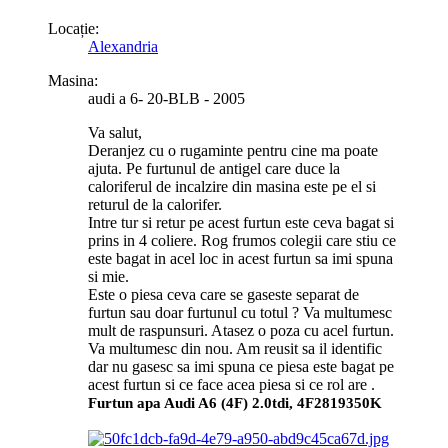
Locație:
Alexandria
Masina:
audi a 6- 20-BLB - 2005
Va salut,
Deranjez cu o rugaminte pentru cine ma poate
ajuta. Pe furtunul de antigel care duce la
caloriferul de incalzire din masina este pe el si
returul de la calorifer.
Intre tur si retur pe acest furtun este ceva bagat si
prins in 4 coliere. Rog frumos colegii care stiu ce
este bagat in acel loc in acest furtun sa imi spuna
si mie.
Este o piesa ceva care se gaseste separat de
furtun sau doar furtunul cu totul ? Va multumesc
mult de raspunsuri. Atasez o poza cu acel furtun.
Va multumesc din nou. Am reusit sa il identific
dar nu gasesc sa imi spuna ce piesa este bagat pe
acest furtun si ce face acea piesa si ce rol are .
Furtun apa Audi A6 (4F) 2.0tdi, 4F2819350K