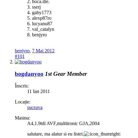
2. boca.ilie.
3. sserj
4. gaby1773
5. alexp87ro
6. lucyanu87
7. val_catalyn
8. benjyro
benjyro
,
7 Mai 2012
#101
bogdanyoo
1st Gear Member
Înscris:
11 Ian 2011
Locație:
suceava
Masina:
A4,1.9tdi AVF,multitronic GJA,2004
salutare, ma alatur si eu listei.