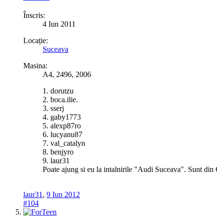
Înscris:
4 Iun 2011
Locație:
Suceava
Masina:
A4, 2496, 2006
1. dorutzu
2. boca.ilie.
3. sserj
4. gaby1773
5. alexp87ro
6. lucyanu87
7. val_catalyn
8. benjyro
9. laur31
Poate ajung si eu la intalnirile "Audi Suceava". Sunt 
laur31
,
9 Iun 2012
#104