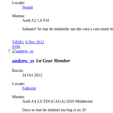
Locație:
Neamt
Masina:
Audi A2 1.6 FSI
Salutare! Se mai tin intalnirile sau din vara a cam murit t
ViDiEi
,
6 Dec 2012
#106
andrew_sv
1st Gear Member
Înscris:
24 Oct 2012
Locație:
Falticeni
Masina:
Audi A4 2.0 TDI (CAGA) 2010 Multitronic
Daca se mai tin intalniri ma bag si eu :D