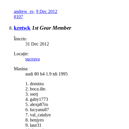
andrew_sv
,
9 Dec 2012
#107
kretwk
1st Gear Member
Înscris:
31 Dec 2012
Locație:
suceava
Masina:
audi 80 b4 1.9 tdi 1995
1. dorutzu
2. boca.ilie.
3. sserj
4. gaby1773
5. alexp87ro
6. lucyanu87
7. val_catalyn
8. benjyro
9. laur31