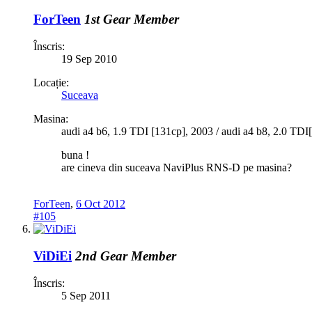
ForTeen
1st Gear Member
Înscris:
19 Sep 2010
Locație:
Suceava
Masina:
audi a4 b6, 1.9 TDI [131cp], 2003 / audi a4 b8, 2.0 
buna !
are cineva din suceava NaviPlus RNS-D pe masina?
ForTeen
,
6 Oct 2012
#105
ViDiEi
2nd Gear Member
Înscris:
5 Sep 2011