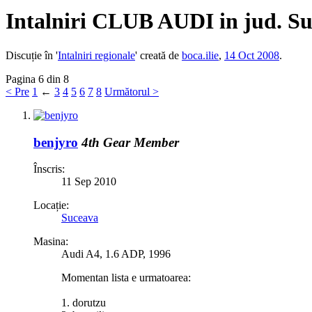
Intalniri CLUB AUDI in jud. S
Discuție în '
Intalniri regionale
' creată de
boca.ilie
,
14 Oct 2008
.
Pagina 6 din 8
< Pre
1
←
3
4
5
6
7
8
Următorul >
benjyro
4th Gear Member
Înscris:
11 Sep 2010
Locație:
Suceava
Masina:
Audi A4, 1.6 ADP, 1996
Momentan lista e urmatoarea:
1. dorutzu