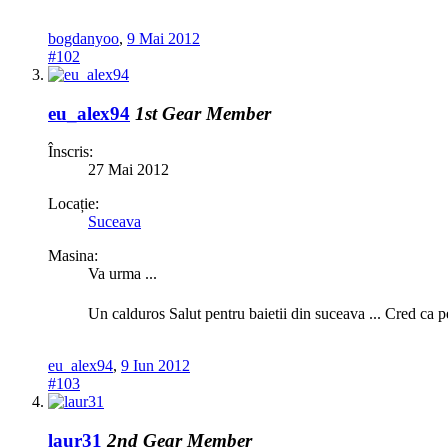
bogdanyoo
,
9 Mai 2012
#102
eu_alex94
1st Gear Member
Înscris:
27 Mai 2012
Locație:
Suceava
Masina:
Va urma ...
Un calduros Salut pentru baietii din suceava ... Cred ca 
eu_alex94
,
9 Iun 2012
#103
laur31
2nd Gear Member