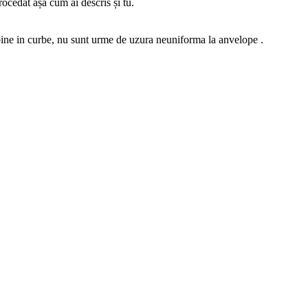
cedat așa cum ai descris și tu.
bine in curbe, nu sunt urme de uzura neuniforma la anvelope .