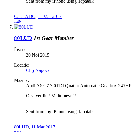
Sent from my iPhone using Tapatalk
Cata_ADC
,
11 Mar 2017
#46
80LUD
1st Gear Member
Înscris:
20 Noi 2015
Locație:
Cluj-Napoca
Masina:
Audi A6 C7 3.0TDI Quattro Automatic Gearbox 245HP
O sa verific ! Mulțumesc !!
Sent from my iPhone using Tapatalk
80LUD
,
11 Mar 2017