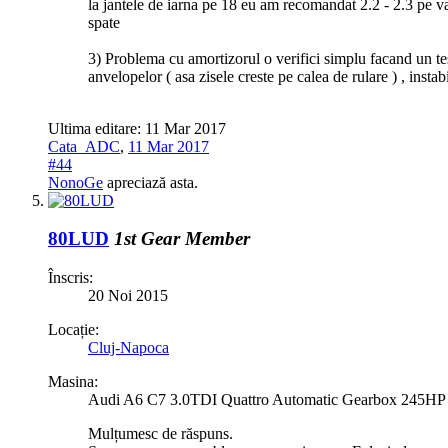
la jantele de iarna pe 18 eu am recomandat 2.2 - 2.3 pe var
spate
3) Problema cu amortizorul o verifici simplu facand un tes
anvelopelor ( asa zisele creste pe calea de rulare ) , insta
Ultima editare:
11 Mar 2017
Cata_ADC
,
11 Mar 2017
#44
NonoGe
apreciază asta.
80LUD
1st Gear Member
Înscris:
20 Noi 2015
Locație:
Cluj-Napoca
Masina:
Audi A6 C7 3.0TDI Quattro Automatic Gearbox 245HP
Mulțumesc de răspuns.