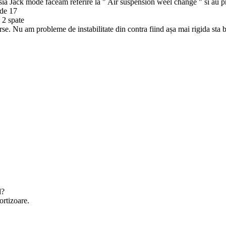
a Jack mode făceam referire la " Air suspension weel change " si au pro
 de 17
 2 spate
e. Nu am probleme de instabilitate din contra fiind așa mai rigida sta 
l?
ortizoare.