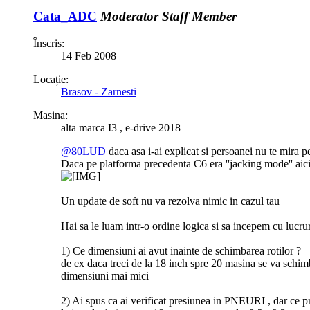
Cata_ADC
Moderator
Staff Member
Înscris:
14 Feb 2008
Locație:
Brasov - Zarnesti
Masina:
alta marca I3 , e-drive 2018
@80LUD
daca asa i-ai explicat si persoanei nu te mira p
Daca pe platforma precedenta C6 era ''jacking mode'' aici
Un update de soft nu va rezolva nimic in cazul tau
Hai sa le luam intr-o ordine logica si sa incepem cu lucru
1) Ce dimensiuni ai avut inainte de schimbarea rotilor ?
de ex daca treci de la 18 inch spre 20 masina se va schimb
dimensiuni mai mici
2) Ai spus ca ai verificat presiunea in PNEURI , dar ce pr