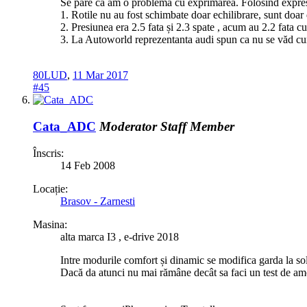
Se pare ca am o problema cu exprimarea. Folosind expresi
1. Rotile nu au fost schimbate doar echilibrare, sunt doar
2. Presiunea era 2.5 fata și 2.3 spate , acum au 2.2 fata cu
3. La Autoworld reprezentanta audi spun ca nu se văd curs
80LUD
,
11 Mar 2017
#45
Cata_ADC
Moderator
Staff Member
Înscris:
14 Feb 2008
Locație:
Brasov - Zarnesti
Masina:
alta marca I3 , e-drive 2018
Intre modurile comfort și dinamic se modifica garda la so
Dacă da atunci nu mai rămâne decât sa faci un test de am