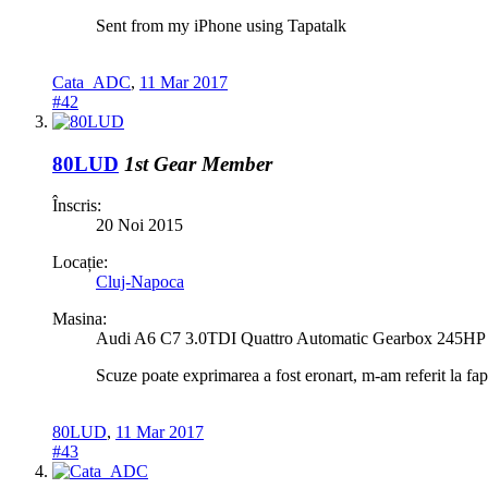
Sent from my iPhone using Tapatalk
Cata_ADC
,
11 Mar 2017
#42
80LUD
1st Gear Member
Înscris:
20 Noi 2015
Locație:
Cluj-Napoca
Masina:
Audi A6 C7 3.0TDI Quattro Automatic Gearbox 245HP
Scuze poate exprimarea a fost eronart, m-am referit la fap
80LUD
,
11 Mar 2017
#43