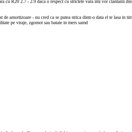
a cu R20 2.7 - 2.9 daca o respect cu strictete vara imi vor clantanii din
t de amortizoare - nu cred ca se putea strica dintr-o data el te lasa in t
bilitate pe viraje, zgomot sau bataie in mers samd