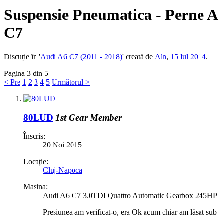
Suspensie Pneumatica - Perne Ae
C7
Discuție în '
Audi A6 C7 (2011 - 2018)
' creată de
Aln
,
15 Iul 2014
.
Pagina 3 din 5
< Pre
1
2
3
4
5
Următorul >
80LUD
1st Gear Member
Înscris:
20 Noi 2015
Locație:
Cluj-Napoca
Masina:
Audi A6 C7 3.0TDI Quattro Automatic Gearbox 245HP
Presiunea am verificat-o, era Ok acum chiar am lăsat sub