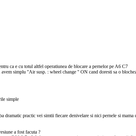
entru ca e cu totul altfel operatiunea de blocare a pernelor pe A6 C7
 avem simplu ''Air susp. : wheel change '' ON cand doresti sa o blochez
rile simple
a dramatic practic vei simtii fiecare denivelare si nici pernele si mama 
esiune a fost facuta ?