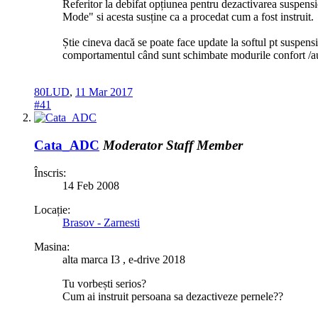
Referitor la debifat opțiunea pentru dezactivarea suspensi
Mode" si acesta susține ca a procedat cum a fost instruit.
Știe cineva dacă se poate face update la softul pt suspens
comportamentul când sunt schimbate modurile confort /au
80LUD
,
11 Mar 2017
#41
Cata_ADC
Moderator
Staff Member
Înscris:
14 Feb 2008
Locație:
Brasov - Zarnesti
Masina:
alta marca I3 , e-drive 2018
Tu vorbești serios?
Cum ai instruit persoana sa dezactiveze pernele??